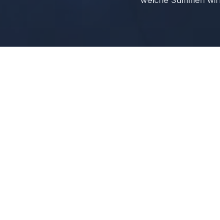
Was die Betrie
Die Betriebshaftpfli
Dritter. Wenn durch I
ein finanzieller Scha
ab und zahlt berech
Viele kleine und mi
versichert. Das kling
Schadensszenarien a
Drei Szenarien
Schwerer Person