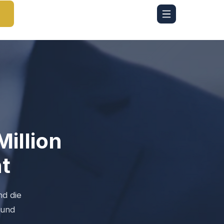
Million
t
nd die
 und