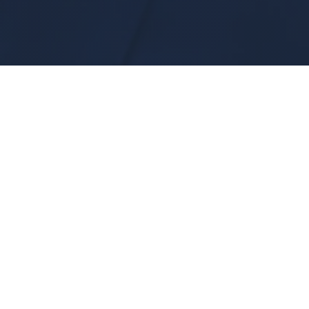
atzforderungen
eschädigt wird oder
rechtigte Forderungen
von
1 Million Euro
wenn man sich aktuelle
n
ei der Arbeit beim