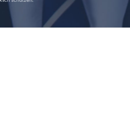
bshaftpflicht leistet
chtversicherung schützt Ihr Unternehmen vor Schadensers
hre betriebliche Tätigkeit jemand verletzt wird, Eigentum b
den entsteht, springt die Versicherung ein – sie wehrt unbe
tigte bis zur Deckungssumme.
ttlere Unternehmen sind noch immer mit Deckungssummen 
t nach viel Geld. Ist es aber nicht – jedenfalls nicht mehr, 
nsieht.
, die 1 Million Euro schnell übersteige
enschaden:
Ein Mitarbeiter Ihres Unternehmens verletzt b