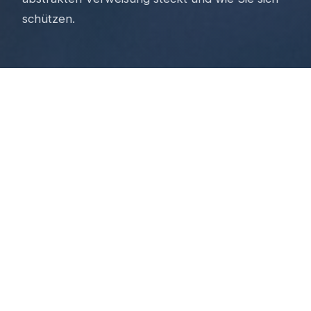
schützen.
Was bedeutet „abstrakte
Verweisung"?
Stellen Sie sich vor: Sie sind Chirurg, Ihre Hände
zittern nach einem Unfall – Sie können nicht mehr
operieren. Die Berufsunfähigkeitsversicherung
lehnt die Leistung ab. Der Grund: Sie könnten
theoretisch als medizinischer Gutachter arbeiten.
Genau das erlaubt die abstrakte Verweisung. Der
Versicherer muss nicht auf Ihren tatsächlich
ausgeübten Beruf abstellen, sondern darf auf