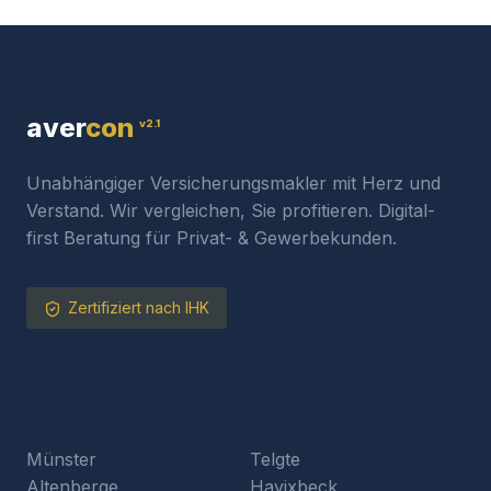
aver
con
v2.1
Unabhängiger Versicherungsmakler mit Herz und
Verstand. Wir vergleichen, Sie profitieren. Digital-
first Beratung für Privat- & Gewerbekunden.
Zertifiziert nach IHK
Regionen
Münster
Telgte
Altenberge
Havixbeck